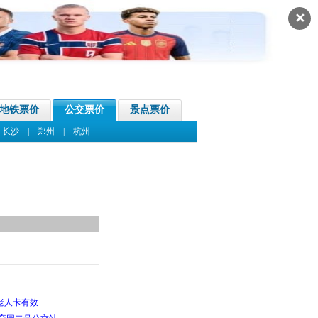
✕
地铁票价
公交票价
景点票价
|
长沙
|
郑州
|
杭州
老人卡有效