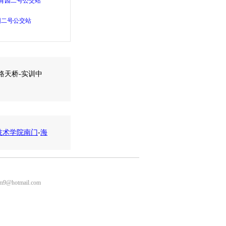
教育园二号公交站
育园二号公交站
路天桥-实训中
技术学院南门
-
海
m9@hotmail.com