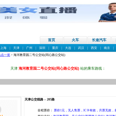
首页
火车
长途汽车
|
上海
|
天津
|
广州
|
深圳
|
重庆
|
大连
|
武汉
|
西安
|
南京
站点一览
> 海河教育园二号公交站(同心路公交站)
天津
海河教育园二号公交站(同心路公交站)
站的乘车路线：
天津公交线路 -- 205路
全程票价：
票价1元，无人售票，IC卡有效，月票无效，