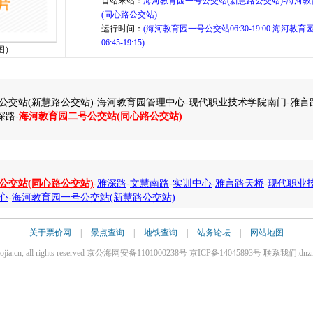
首站末站：
海河教育园一号公交站(新慧路公交站)-海河
(同心路公交站)
运行时间：
(海河教育园一号公交站06:30-19:00 海河教
06:45-19:15)
图）
公交站(新慧路公交站)-海河教育园管理中心-现代职业技术学院南门-雅言
深路-
海河教育园二号公交站(同心路公交站)
公交站(同心路公交站)
-
雅深路
-
文慧南路
-
实训中心
-
雅言路天桥
-
现代职业
心
-
海河教育园一号公交站(新慧路公交站)
关于票价网
|
景点查询
|
地铁查询
|
站务论坛
|
网站地图
iaojia.cn, all rights reserved 京公海网安备1101000238号 京ICP备14045893号 联系我们:dnz