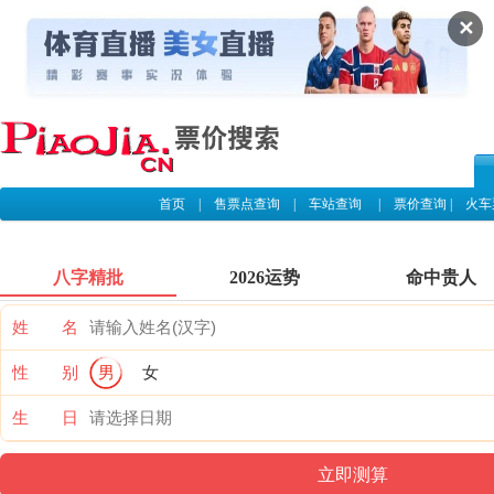
✕
首页
|
售票点查询
|
车站查询
|
票价查询
|
火车
八字精批
2026运势
命中贵人
姓 名
性 别
男
女
生 日