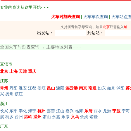
专业的查询从这里开始······
火车时刻表查询
|
火车车次查询
|
火车站点
支持拼音首字母查询，如果
北京
只需输入
bj
出发站：
到达站：
全国火车时刻表查询 → 主要地区列表······
直辖市
北京
上海
天津
重庆
江苏
常州
丹阳
淮安
江都
姜堰
昆山
溧阳
连云港
南京
南通
如东
如皋
沭阳
苏
兴
扬州
镇江
浙江
长兴
东阳
奉化
海宁
杭州
嘉善
江山
嘉兴
临海
乐清
丽水
龙游
宁波
宁海
虞
桐乡
台州
温岭
温州
萧山
永嘉
永康
义乌
余姚
诸暨
广东