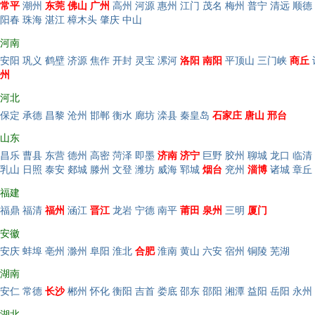
常平
潮州
东莞
佛山
广州
高州
河源
惠州
江门
茂名
梅州
普宁
清远
顺德
阳春
珠海
湛江
樟木头
肇庆
中山
河南
安阳
巩义
鹤壁
济源
焦作
开封
灵宝
漯河
洛阳
南阳
平顶山
三门峡
商丘
州
河北
保定
承德
昌黎
沧州
邯郸
衡水
廊坊
滦县
秦皇岛
石家庄
唐山
邢台
山东
昌乐
曹县
东营
德州
高密
菏泽
即墨
济南
济宁
巨野
胶州
聊城
龙口
临清
乳山
日照
泰安
郯城
滕州
文登
潍坊
威海
郓城
烟台
兖州
淄博
诸城
章丘
福建
福鼎
福清
福州
涵江
晋江
龙岩
宁德
南平
莆田
泉州
三明
厦门
安徽
安庆
蚌埠
亳州
滁州
阜阳
淮北
合肥
淮南
黄山
六安
宿州
铜陵
芜湖
湖南
安仁
常德
长沙
郴州
怀化
衡阳
吉首
娄底
邵东
邵阳
湘潭
益阳
岳阳
永州
湖北