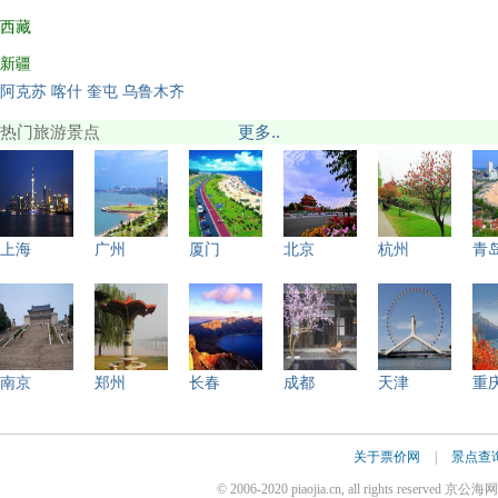
西藏
新疆
阿克苏
喀什
奎屯
乌鲁木齐
热门旅游景点
更多..
上海
广州
厦门
北京
杭州
青
南京
郑州
长春
成都
天津
重
关于票价网
|
景点查
© 2006-2020 piaojia.cn, all rights reserv