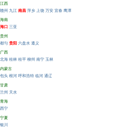
江西
赣州
九江
南昌
萍乡
上饶
万安
宜春
鹰潭
海南
海口
三亚
贵州
都匀
贵阳
六盘水
遵义
广西
北海
桂林
桂平
柳州
南宁
玉林
内蒙古
包头
根河
呼和浩特
临河
通辽
甘肃
兰州
天水
青海
西宁
宁夏
银川