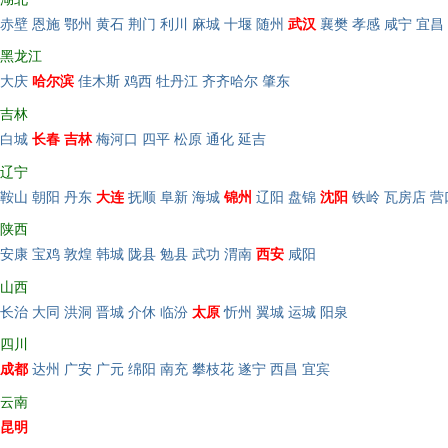
赤壁
恩施
鄂州
黄石
荆门
利川
麻城
十堰
随州
武汉
襄樊
孝感
咸宁
宜昌
黑龙江
大庆
哈尔滨
佳木斯
鸡西
牡丹江
齐齐哈尔
肇东
吉林
白城
长春
吉林
梅河口
四平
松原
通化
延吉
辽宁
鞍山
朝阳
丹东
大连
抚顺
阜新
海城
锦州
辽阳
盘锦
沈阳
铁岭
瓦房店
营
陕西
安康
宝鸡
敦煌
韩城
陇县
勉县
武功
渭南
西安
咸阳
山西
长治
大同
洪洞
晋城
介休
临汾
太原
忻州
翼城
运城
阳泉
四川
成都
达州
广安
广元
绵阳
南充
攀枝花
遂宁
西昌
宜宾
云南
昆明