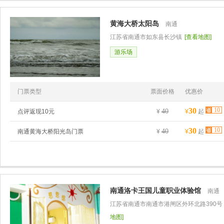
黄海大桥太阳岛
南通
江苏省南通市如东县长沙镇
[查看地图]
游乐场
门票类型
票面价格
优惠价
30
10
40
点评返现10元
¥
¥
起
30
10
40
南通黄海大桥阳光岛门票
¥
¥
起
南通洛卡王国儿童职业体验馆
南通
江苏省南通市南通市港闸区外环北路390号
地图]