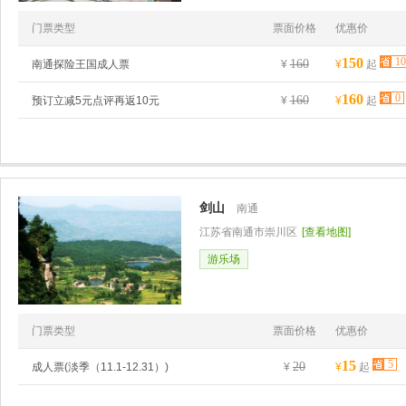
门票类型
票面价格
优惠价
150
10
160
南通探险王国成人票
¥
¥
起
160
0
160
预订立减5元点评再返10元
¥
¥
起
剑山
南通
江苏省南通市崇川区
[查看地图]
游乐场
门票类型
票面价格
优惠价
15
5
20
成人票(淡季（11.1-12.31）)
¥
¥
起