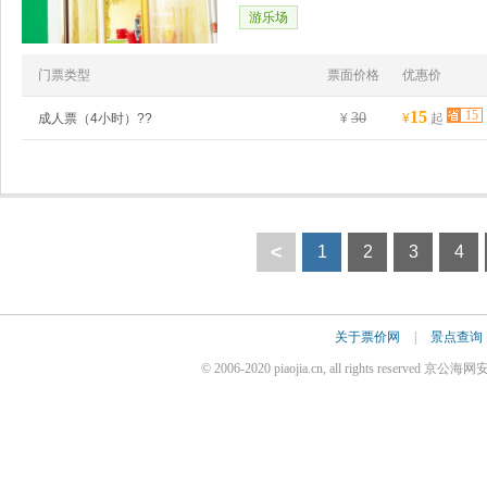
游乐场
门票类型
票面价格
优惠价
15
15
30
成人票（4小时）??
¥
¥
起
<
1
2
3
4
关于票价网
|
景点查询
© 2006-2020 piaojia.cn, all rights reserve