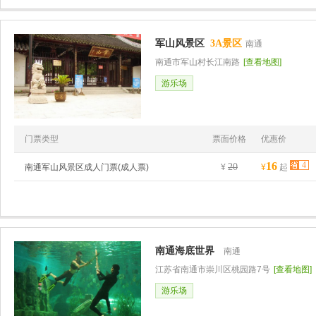
军山风景区
3A景区
南通
南通市军山村长江南路
[查看地图]
游乐场
门票类型
票面价格
优惠价
16
4
20
南通军山风景区成人门票(成人票)
¥
¥
起
南通海底世界
南通
江苏省南通市崇川区桃园路7号
[查看地图]
游乐场