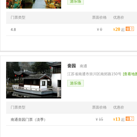
游乐场
门票类型
票面价格
优惠价
20
0
0
4.8
¥
¥
起
啬园
南通
江苏省南通市崇川区南郊路150号
[查看地图
游乐场
门票类型
票面价格
优惠价
13
2
15
南通啬园门票（淡季）
¥
¥
起