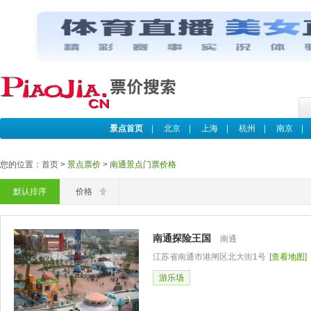
景点首页
|
北京
|
上海
|
杭州
|
南京
您的位置：首页 >
景点票价
>
南通景点门票价格
默认排序
价格
南通探险王国
南通
江苏省南通市港闸区北大街1号
[查看地图]
游乐场