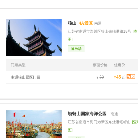
狼山
4A景区
南通
江苏省南通市崇川区狼山镇临港路18号
[
图]
游乐场
门票类型
票面价格
优惠价
45
5
50
南通狼山景区门票
¥
¥
起
蛎蚜山国家海洋公园
南通
江苏省南通市海门港新区东灶港蛎岈山
[
图]