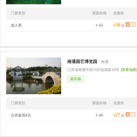
门票类型
票面价格
优惠价
50
10
60
成人票
¥
¥
起
南通园艺博览园
南通
江苏省南通市崇川区临港路18号
[查看地图
游乐场
门票类型
票面价格
优惠价
27
13
40
点评返现4元
¥
¥
起