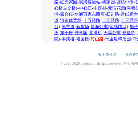
路
-
红光家园
-
滨海客运站
-
胡家园
-
塘沽中专
-
心桥立交桥)
-
中心庄
-
中西村
-
无瑕花园(津塘公
河
-
四合庄
-
华润万家东丽店
-
跃进路
-
造纸宿舍
道
-
河东体育场
-
十五经路
-
十四经路
-
十三经路
台)
-
民主道
-
新货场
-
昌海公寓(金纬路口)
-
狮
庄
-
东于庄
-
芳草园
-
北洋桥
-
天昊公寓
-
勤俭桥
-
院)
-
本溪楼
-
裕国楼
-
竹山路
-
千里堤翠溪园
-
商
关于票价网
|
景点查
© 2006-2020 piaojia.cn, all rights reserv