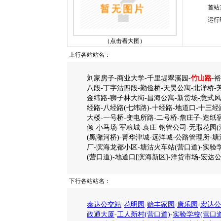
首站
运行
（点击看大图）
上行各站站名：
刘家房子-商业大学-千里堤翠溪园-
竹山路
-
八段-丁字沽四段-勤俭桥-天昊公寓-北洋桥-
金纬路-狮子林大街-昌海公寓-新货场-意式风情
经路-八经路(七纬路)-十经路-地道口-十三
大楼-一号桥-变电所路-二号桥-詹庄子-造纸
倾-小马场-军粮城-袁庄-钢管公司-无瑕花园
(黑潴河桥)-菁华津城-远洋城-公路管理所-
厂-滨海龙都小区-塘沽火车站(营口道)-实验
(营口道)-地道口[滨海新区]-洋货市场-宏达
下行各站站名：
泰达公交站
-
花明园
-
贻丰家园
-
康乐园
-
宏达公
政通大厦
-
工人新村(营口道)
-
实验学校(营口道