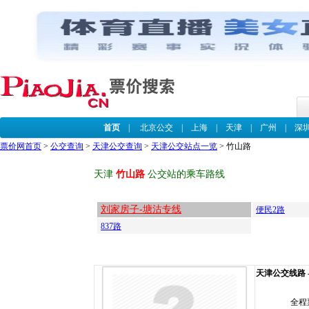
首页
|
北京公交
|
上海
|
天津
|
广州
|
深
票价网首页
>
公交查询
>
天津公交查询
>
天津公交站点一览
> 竹山路
天津
竹山路
公交站的乘车路线
刘家房子-塘沽专线
便民2路
837路
天津公交线路 
全程