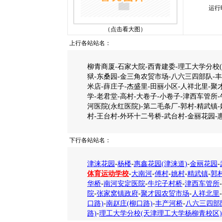
运行
（点击看大图）
上行各站站名：
柳青商厦-石家大院-西青建委-理工大学分校
狱-东桑园-金三角农贸市场-八六三四部队-丰
米店-薛庄子-杰盛里-田丽小区-人祥北里-
学-老君堂-高村-大卷子-小卷子-津西车管所
河医院(永红医院)-第二毛条厂-郭村-精武镇-
村-王台村-外环十二号桥-武台村-金丽花园-
下行各站站名：
津涞花园
-
杨楼
-
惠鑫花园(津涞道)
-
金丽花园
-
体育运动学校
-
大南河
-
傅村
-
姚村
-
精武镇
-
郭
华桥
-
南河安定医院
-
牛坨子村桥
-
津西车管所
-
院
-
张家窝镇政府
-
聚才园农贸市场
-
人祥北里
-
口路)
-
南赵庄(柳口路)
-
丰产河桥
-
八六三四部
路)
-
理工大学分校(天津理工大学杨柳青校区)