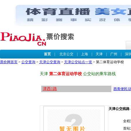
首页
|
北京公交
|
上海
|
天津
|
广州
|
深
票价网首页
>
公交查询
>
天津公交查询
>
天津公交站点一览
> 第二体育运动学校
天津
第二体育运动学校
公交站的乘车路线
津西1路
西青便民1
天津公交线路 -
全程
首站