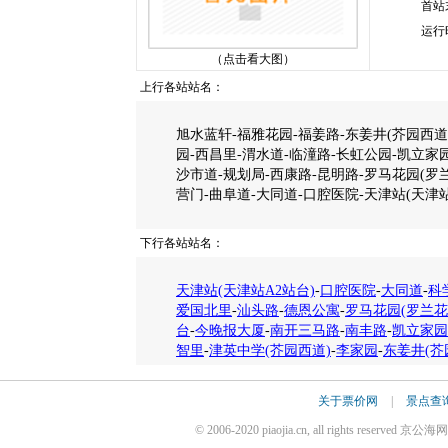
首站
运行
（点击看大图）
上行各站站名：
旭水蓝轩-福雅花园-福姜路-东姜井(芥园西道)
园-西昌里-渭水道-临潼路-长虹公园-凯立家
沙市道-规划局-西康路-昆明路-罗马花园(罗
营门-曲阜道-大同道-口腔医院-天津站(天津站
下行各站站名：
天津站(天津站A2站台)
-
口腔医院
-
大同道
-
科
爱国北里
-
汕头路
-
德恩公寓
-
罗马花园(罗兰花
台
-
今晚报大厦
-
南开三马路
-
南丰路
-
凯立家园
智里
-
津英中学(芥园西道)
-
李家园
-
东姜井(芥
关于票价网
|
景点查
© 2006-2020 piaojia.cn, all rights reserv