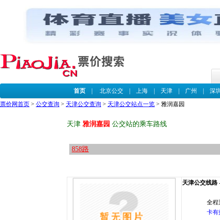
首页
|
北京公交
|
上海
|
天津
|
广州
|
深
票价网首页
>
公交查询
>
天津公交查询
>
天津公交站点一览
> 雅润嘉园
天津
雅润嘉园
公交站的乘车路线
858路
天津公交线路 --
全程
卡有