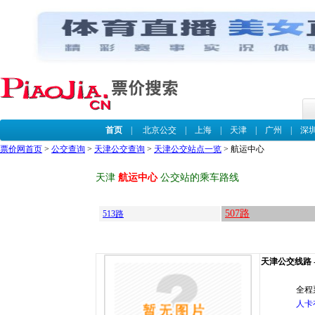
首页
|
北京公交
|
上海
|
天津
|
广州
|
深
票价网首页
>
公交查询
>
天津公交查询
>
天津公交站点一览
> 航运中心
天津
航运中心
公交站的乘车路线
507路
513路
天津公交线路 --
全程
人卡