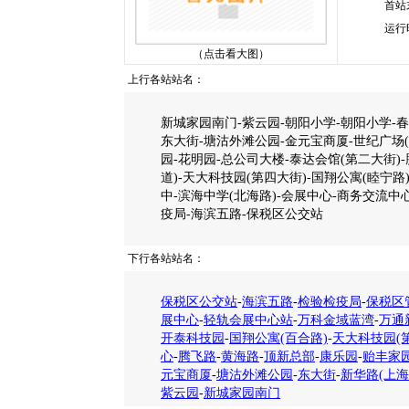
首站
运行
（点击看大图）
上行各站站名：
新城家园南门-紫云园-朝阳小学-朝阳小学-春
东大街-塘沽外滩公园-金元宝商厦-世纪广场(
园-花明园-总公司大楼-泰达会馆(第二大街)
道)-天大科技园(第四大街)-国翔公寓(睦宁
中-滨海中学(北海路)-会展中心-商务交流中心
疫局-海滨五路-保税区公交站
下行各站站名：
保税区公交站
-
海滨五路
-
检验检疫局
-
保税区
展中心
-
轻轨会展中心站
-
万科金域蓝湾
-
万通
开泰科技园
-
国翔公寓(百合路)
-
天大科技园(
心
-
腾飞路
-
黄海路
-
顶新总部
-
康乐园
-
贻丰家
元宝商厦
-
塘沽外滩公园
-
东大街
-
新华路(上海
紫云园
-
新城家园南门