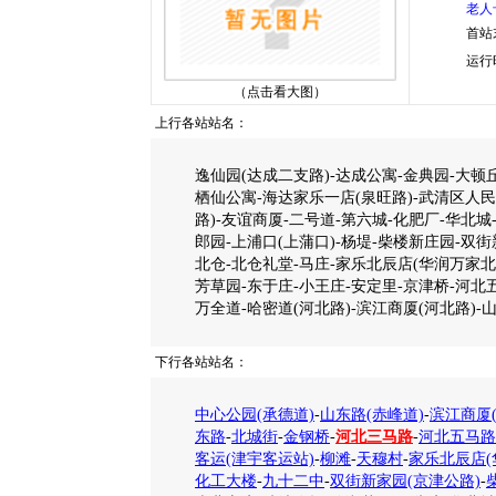
老人
首站
运行
（点击看大图）
上行各站站名：
逸仙园(达成二支路)-达成公寓-金典园-大顿
栖仙公寓-海达家乐一店(泉旺路)-武清区人民
路)-友谊商厦-二号道-第六城-化肥厂-华北城
郎园-上浦口(上蒲口)-杨堤-柴楼新庄园-双
北仓-北仓礼堂-马庄-家乐北辰店(华润万家北
芳草园-东于庄-小王庄-安定里-京津桥-河北
万全道-哈密道(河北路)-滨江商厦(河北路)-
下行各站站名：
中心公园(承德道)
-
山东路(赤峰道)
-
滨江商厦(
东路
-
北城街
-
金钢桥
-
河北三马路
-
河北五马路
客运(津宇客运站)
-
柳滩
-
天穆村
-
家乐北辰店(
化工大楼
-
九十二中
-
双街新家园(京津公路)
-