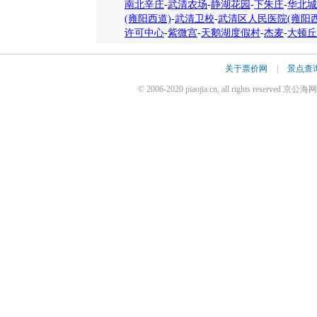
南北辛庄
-
武清农场
-
静湖花园
-
下朱庄
-
华北城
(雍阳西道)
-
武清卫校
-
武清区人民医院(雍阳西
许可中心
-
紫微宫
-
天鹅湖度假村
-
杰麦
-
大顿丘
关于票价网
|
景点查
© 2006-2020 piaojia.cn, all rights reserv