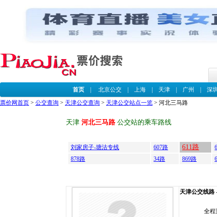
首页
|
北京公交
|
上海
|
天津
|
广州
|
深
票价网首页
>
公交查询
>
天津公交查询
>
天津公交站点一览
> 河北三马路
天津
河北三马路
公交站的乘车路线
611路
刘家房子-塘沽专线
607路
878路
34路
869路
天津公交线路 --
全程