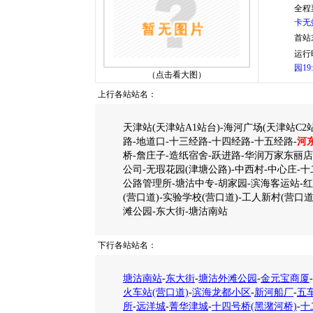
全程
卡无
首站
运行
园19
（点击看大图）
上行各站站名：
天津站(天津站A1站台)-海河广场(天津站C2
路-地道口-十三经路-十四经路-十五经路-
河
桥-詹庄子-造纸宿舍-跃进路-华润万家东丽店
公司-无瑕花园(津塘公路)-中西村-中心庄-十
公路管理所-塘沽中专-胡家园-滨海客运站-
(营口道)-实验学校(营口道)-工人新村(营口
滩公园-东大街-塘沽南站
下行各站站名：
塘沽南站
-
东大街
-
塘沽外滩公园
-
金元宝商厦
-
火车站(营口道)
-
滨海龙都小区
-
新河船厂
-
五
所
-
远洋城
-
菁华津城
-
十四号桥(黑潴河桥)
-
十