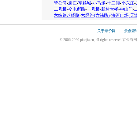
管公司
-
袁庄
-
军粮城
-
小马场
-
十三倾
-
小东庄
-
二号桥
-
变电所路
-
一号桥
-
新村大楼
-
中山门
-
六纬路八经路
-
六经路(六纬路)
-
海河广场(天津
关于票价网
|
景点查
© 2006-2020 piaojia.cn, all rights reserv