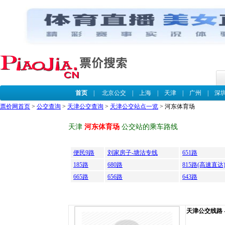
首页
|
北京公交
|
上海
|
天津
|
广州
|
深
票价网首页
>
公交查询
>
天津公交查询
>
天津公交站点一览
> 河东体育场
天津
河东体育场
公交站的乘车路线
便民9路
刘家房子-塘沽专线
651路
185路
680路
815路(高速直达
665路
656路
643路
天津公交线路 --