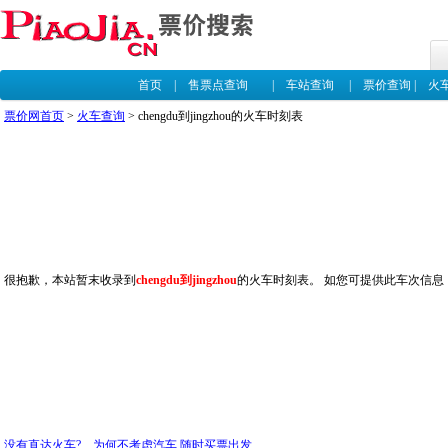
首页
|
售票点查询
|
车站查询
|
票价查询
|
火
票价网首页
>
火车查询
> chengdu到jingzhou的火车时刻表
很抱歉，本站暂末收录到
chengdu到jingzhou
的火车时刻表。 如您可提供此车次信息
没有直达火车? 为何不考虑汽车,随时买票出发