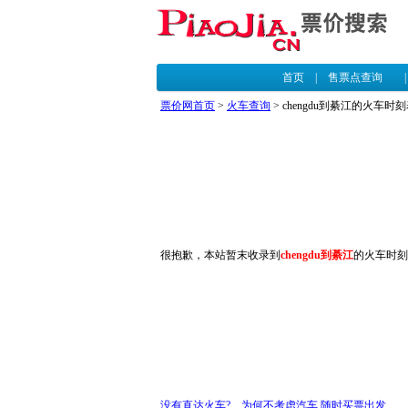
首页
|
售票点查询
票价网首页
>
火车查询
> chengdu到綦江的火车时
很抱歉，本站暂末收录到
chengdu到綦江
的火车时刻
没有直达火车? 为何不考虑汽车,随时买票出发