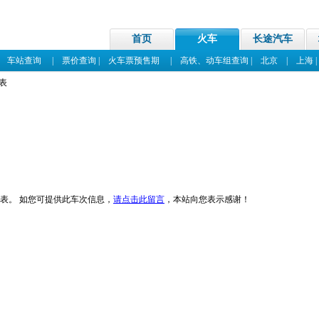
首页
火车
长途汽车
|
车站查询
|
票价查询
|
火车票预售期
|
高铁、动车组查询
|
北京
|
上海
刻表
表。 如您可提供此车次信息，
请点击此留言
，本站向您表示感谢！