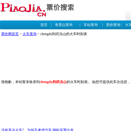
首页
|
售票点查询
|
车站查询
|
票价查询
|
火
票价网首页
>
火车查询
> chengdu到武当山的火车时刻表
很抱歉，本站暂末收录到
chengdu到武当山
的火车时刻表。 如您可提供此车次信息，
没有直达火车? 为何不考虑汽车,随时买票出发