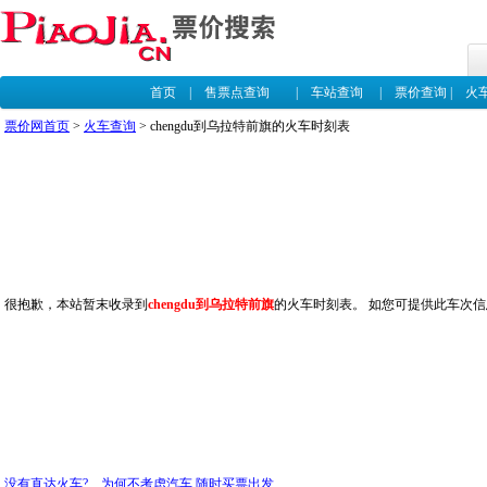
首页
|
售票点查询
|
车站查询
|
票价查询
|
火
票价网首页
>
火车查询
> chengdu到乌拉特前旗的火车时刻表
很抱歉，本站暂末收录到
chengdu到乌拉特前旗
的火车时刻表。 如您可提供此车次信
没有直达火车? 为何不考虑汽车,随时买票出发