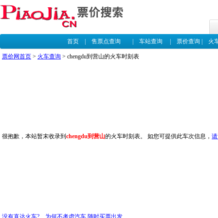
首页
|
售票点查询
|
车站查询
|
票价查询
|
火
票价网首页
>
火车查询
> chengdu到营山的火车时刻表
很抱歉，本站暂末收录到
chengdu到营山
的火车时刻表。 如您可提供此车次信息，
请
没有直达火车? 为何不考虑汽车,随时买票出发