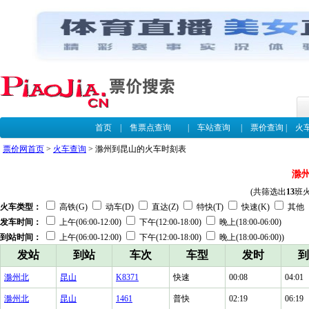
首页
|
售票点查询
|
车站查询
|
票价查询
|
火
票价网首页
>
火车查询
> 滁州到昆山的火车时刻表
滁
(共筛选出
13
班
火车类型：
高铁(G)
动车(D)
直达(Z)
特快(T)
快速(K)
其他
发车时间：
上午(06:00-12:00)
下午(12:00-18:00)
晚上(18:00-06:00)
到站时间：
上午(06:00-12:00)
下午(12:00-18:00)
晚上(18:00-06:00))
发站
到站
车次
车型
发时
到
滁州北
昆山
K8371
快速
00:08
04:01
滁州北
昆山
1461
普快
02:19
06:19