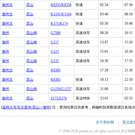
滁州北
昆山
K8355/K8358
快速
02:34
07:36
滁州北
昆山
K1101/K1104
快速
03:48
08:10
滁州北
昆山
K171/K174
快速
05:50
10:48
滁州
昆山南
G7589
高速动车
08:26
10:11
滁州
昆山南
G117
高速动车
13:47
15:20
滁州
昆山南
G123
高速动车
15:01
16:30
滁州
昆山南
G131
高速动车
16:30
17:55
滁州北
昆山
K8385
17:28
21:38
滁州北
昆山
K8365
快速
18:13
22:10
滁州
昆山南
G1256/G1257
高速动车
21:08
22:31
滁州北
昆山
Z175/Z178
直达特快
23:01
02:53
[
返程火车车次查询:昆山->滁州
] 注：查询结果仅供参考，精确时刻表数据请以各地
关于票价网
|
景点查
© 2006-2020 piaojia.cn, all rights reserv