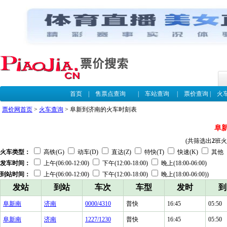
首页
|
售票点查询
|
车站查询
|
票价查询
|
火
票价网首页
>
火车查询
> 阜新到济南的火车时刻表
阜
(共筛选出
2
班火
火车类型：
高铁(G)
动车(D)
直达(Z)
特快(T)
快速(K)
其他
发车时间：
上午(06:00-12:00)
下午(12:00-18:00)
晚上(18:00-06:00)
到站时间：
上午(06:00-12:00)
下午(12:00-18:00)
晚上(18:00-06:00))
发站
到站
车次
车型
发时
到
阜新南
济南
0000/4310
普快
16:45
05:50
阜新南
济南
1227/1230
普快
16:45
05:50