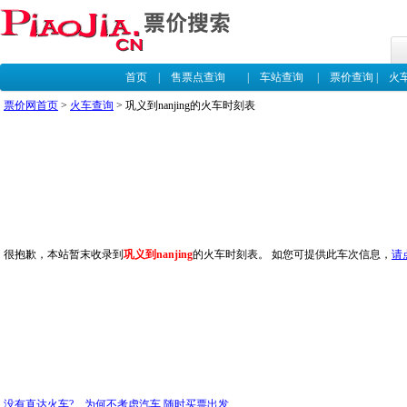
首页
|
售票点查询
|
车站查询
|
票价查询
|
火
票价网首页
>
火车查询
> 巩义到nanjing的火车时刻表
很抱歉，本站暂末收录到
巩义到nanjing
的火车时刻表。 如您可提供此车次信息，
请
没有直达火车? 为何不考虑汽车,随时买票出发