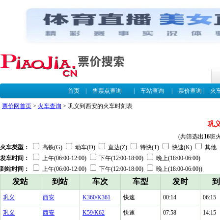
首页
|
售票点查询
|
车站查询
|
票价查询
|
火
票价网首页
>
火车查询
> 巩义到西安的火车时刻表
巩
(共筛选出
16
班
火车类型：
高铁(G)
动车(D)
直达(Z)
特快(T)
快速(K)
其他
发车时间：
上午(06:00-12:00)
下午(12:00-18:00)
晚上(18:00-06:00)
到站时间：
上午(06:00-12:00)
下午(12:00-18:00)
晚上(18:00-06:00))
发站
到站
车次
车型
发时
到
巩义
西安
K360/K361
快速
00:14
06:15
巩义
西安
K59/K62
快速
07:58
14:15