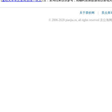
[
返程火车车次查询:西安->巩义
] 注：查询结果仅供参考，精确时刻表数据请以各地
关于票价网
|
景点查
© 2006-2020 piaojia.cn, all rights reserv