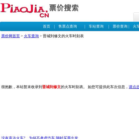
首页
|
售票点查询
|
车站查询
|
票价查询
|
火
票价网首页
>
火车查询
> 晋城到修文的火车时刻表
很抱歉，本站暂末收录到
晋城到修文
的火车时刻表。 如您可提供此车次信息，
请点
没有直达火车? 为何不考虑汽车,随时买票出发