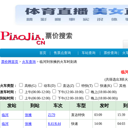
首页
|
售票点查询
|
车站查询
|
票价查询
|
火
票价网首页
>
火车查询
> 临河到张掖的火车时刻表
临
(共筛选出
3
班火
火车类型：
高铁(G)
动车(D)
直达(Z)
特快(T)
快速(K)
其他
发车时间：
上午(06:00-12:00)
下午(12:00-18:00)
晚上(18:00-06:00)
到站时间：
上午(06:00-12:00)
下午(12:00-18:00)
晚上(18:00-06:00))
发站
到站
车次
车型
发时
到
临河
张掖
Z179
直达特快
03:09
15:39
临河
张掖
K41/K44
快速
14:06
04:03