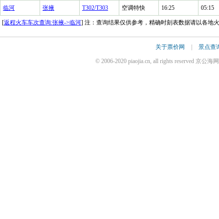
临河
张掖
T302/T303
空调特快
16:25
05:15
[
返程火车车次查询:张掖->临河
] 注：查询结果仅供参考，精确时刻表数据请以各地
关于票价网
|
景点查
© 2006-2020 piaojia.cn, all rights reserv