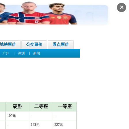
✕
地铁票价
公交票价
景点票价
|
广州
|
深圳
|
新闻
硬卧
二等座
一等座
109元
-
-
-
145元
227元