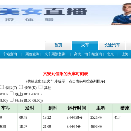
首页
火车
长途汽车
|
车站查询
|
票价查询
|
火车票预售期
|
高铁、动车组查询
|
北京
|
上海
六安到信阳的火车时刻表
(共筛选出
3
班火车,小提示：点击表头可按该列排序)
特快(T)
快速(K)
其他
8:00)
晚上(18:00-06:00)
8:00)
晚上(18:00-06:00))
车型
发时
到时
运行时间
里程
硬座
速
09:48
13:22
3小时38分
252公里
41元
车组
18:07
21:09
3小时4分
469公里
-