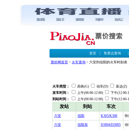
首页
|
售票点查询
票价网首页
>
火车查询
> 六安到信阳的火车时刻表
火车类型：
高铁(G)
动车(D)
直达(Z)
发车时间：
上午(06:00-12:00)
下午(12:00-1
到站时间：
上午(06:00-12:00)
下午(12:00-1
发站
到站
车次
六安
信阳
K305/K308
快
六安
信阳东
D3094/D3095
动