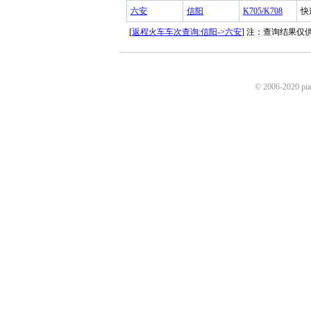
六安
信阳
K705/K708
快
[
返程火车车次查询:信阳->六安
] 注：查询结果
© 2006-2020 p