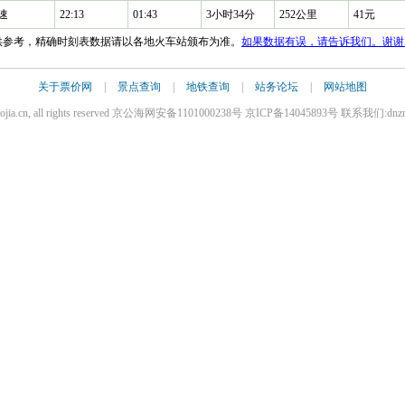
速
22:13
01:43
3小时34分
252公里
41元
仅供参考，精确时刻表数据请以各地火车站颁布为准。
如果数据有误，请告诉我们。谢谢
关于票价网
|
景点查询
|
地铁查询
|
站务论坛
|
网站地图
iaojia.cn, all rights reserved 京公海网安备1101000238号 京ICP备14045893号 联系我们:dnz