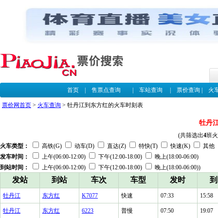
首页
|
售票点查询
|
车站查询
|
票价查询
|
火
票价网首页
>
火车查询
> 牡丹江到东方红的火车时刻表
牡丹
(共筛选出
4
班火
火车类型：
高铁(G)
动车(D)
直达(Z)
特快(T)
快速(K)
其他
发车时间：
上午(06:00-12:00)
下午(12:00-18:00)
晚上(18:00-06:00)
到站时间：
上午(06:00-12:00)
下午(12:00-18:00)
晚上(18:00-06:00))
发站
到站
车次
车型
发时
到
牡丹江
东方红
K7077
快速
07:33
15:58
牡丹江
东方红
6223
普慢
07:50
19:07