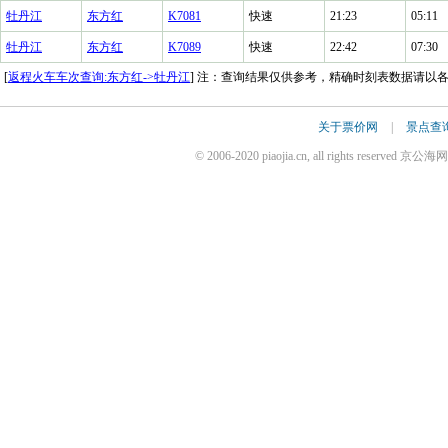
牡丹江
东方红
K7081
快速
21:23
05:11
牡丹江
东方红
K7089
快速
22:42
07:30
[
返程火车车次查询:东方红->牡丹江
] 注：查询结果仅供参考，精确时刻表数据请以
关于票价网
|
景点查
© 2006-2020 piaojia.cn, all rights reserv