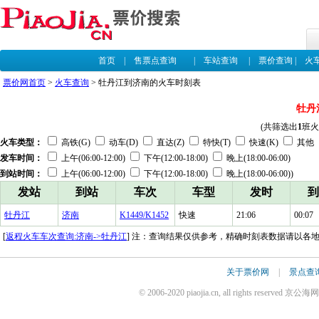
首页
|
售票点查询
|
车站查询
|
票价查询
|
火
票价网首页
>
火车查询
> 牡丹江到济南的火车时刻表
牡丹
(共筛选出
1
班火
火车类型：
高铁(G)
动车(D)
直达(Z)
特快(T)
快速(K)
其他
发车时间：
上午(06:00-12:00)
下午(12:00-18:00)
晚上(18:00-06:00)
到站时间：
上午(06:00-12:00)
下午(12:00-18:00)
晚上(18:00-06:00))
发站
到站
车次
车型
发时
到
牡丹江
济南
K1449/K1452
快速
21:06
00:07
[
返程火车车次查询:济南->牡丹江
] 注：查询结果仅供参考，精确时刻表数据请以各
关于票价网
|
景点查
© 2006-2020 piaojia.cn, all rights reserv