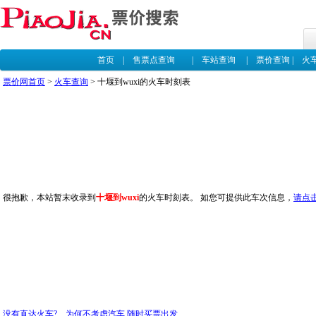
首页
|
售票点查询
|
车站查询
|
票价查询
|
火
票价网首页
>
火车查询
> 十堰到wuxi的火车时刻表
很抱歉，本站暂末收录到
十堰到wuxi
的火车时刻表。 如您可提供此车次信息，
请点
没有直达火车? 为何不考虑汽车,随时买票出发