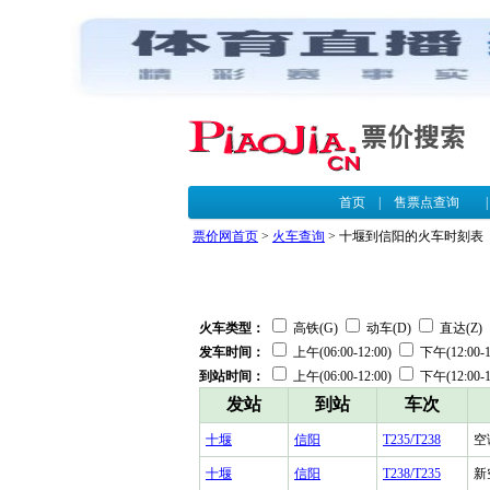
首页
|
售票点查询
票价网首页
>
火车查询
> 十堰到信阳的火车时刻表
火车类型：
高铁(G)
动车(D)
直达(Z)
发车时间：
上午(06:00-12:00)
下午(12:00-1
到站时间：
上午(06:00-12:00)
下午(12:00-1
发站
到站
车次
十堰
信阳
T235/T238
空
十堰
信阳
T238/T235
新