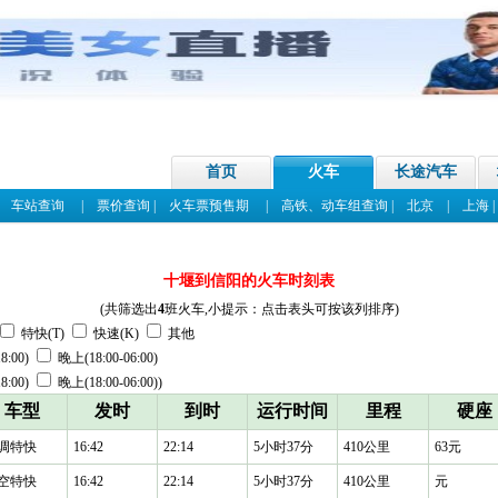
首页
火车
长途汽车
|
车站查询
|
票价查询
|
火车票预售期
|
高铁、动车组查询
|
北京
|
上海
十堰到信阳的火车时刻表
(共筛选出
4
班火车,小提示：点击表头可按该列排序)
特快(T)
快速(K)
其他
8:00)
晚上(18:00-06:00)
8:00)
晚上(18:00-06:00))
车型
发时
到时
运行时间
里程
硬座
调特快
16:42
22:14
5小时37分
410公里
63元
空特快
16:42
22:14
5小时37分
410公里
元