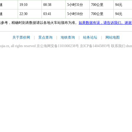
速
19:10
00:38
5小时31分
700公里
94元
速
22:30
03:41
5小时16分
700公里
94元
仅供参考，精确时刻表数据请以各地火车站颁布为准。
如果数据有误，请告诉我们。谢谢
关于票价网
|
景点查询
|
地铁查询
|
站务论坛
|
网站地图
iaojia.cn, all rights reserved 京公海网安备1101000238号 京ICP备14045893号 联系我们:dnz