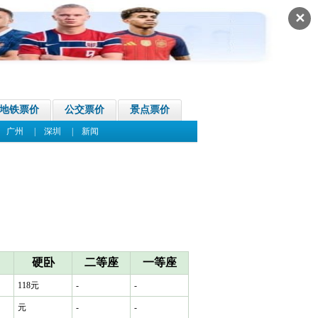
✕
地铁票价
公交票价
景点票价
|
广州
|
深圳
|
新闻
硬卧
二等座
一等座
118元
-
-
元
-
-