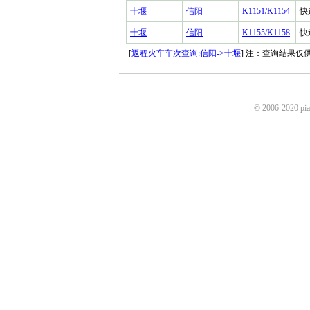
十堰
信阳
K1151/K1154
快
十堰
信阳
K1155/K1158
快
[
返程火车车次查询:信阳->十堰
] 注：查询结果
© 2006-2020 p