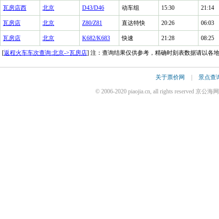
瓦房店西
北京
D43/D46
动车组
15:30
21:14
瓦房店
北京
Z80/Z81
直达特快
20:26
06:03
瓦房店
北京
K682/K683
快速
21:28
08:25
[
返程火车车次查询:北京->瓦房店
] 注：查询结果仅供参考，精确时刻表数据请以各
关于票价网
|
景点查
© 2006-2020 piaojia.cn, all rights reserv