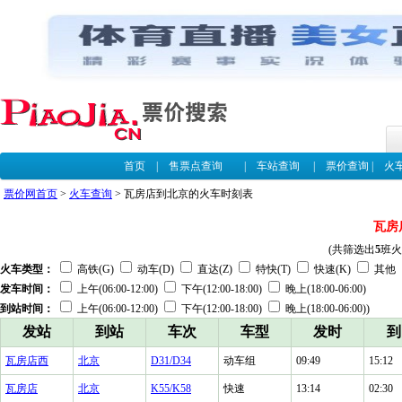
首页
|
售票点查询
|
车站查询
|
票价查询
|
火
票价网首页
>
火车查询
> 瓦房店到北京的火车时刻表
瓦房
(共筛选出
5
班火
火车类型：
高铁(G)
动车(D)
直达(Z)
特快(T)
快速(K)
其他
发车时间：
上午(06:00-12:00)
下午(12:00-18:00)
晚上(18:00-06:00)
到站时间：
上午(06:00-12:00)
下午(12:00-18:00)
晚上(18:00-06:00))
发站
到站
车次
车型
发时
到
瓦房店西
北京
D31/D34
动车组
09:49
15:12
瓦房店
北京
K55/K58
快速
13:14
02:30