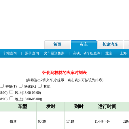
首页
火车
长途汽车
|
车站查询
|
票价查询
|
火车票预售期
|
高铁、动车组查询
|
北京
|
上海
怀化到桂林的火车时刻表
(共筛选出
2
班火车,小提示：点击表头可按该列排序)
特快(T)
快速(K)
其他
8:00)
晚上(18:00-06:00)
8:00)
晚上(18:00-06:00))
车型
发时
到时
运行时间
快速
06:30
17:19
11小时4分
62