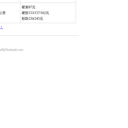
硬座87元
9公里
硬卧153/157/162元
软卧234/245元
！
m9@hotmail.com