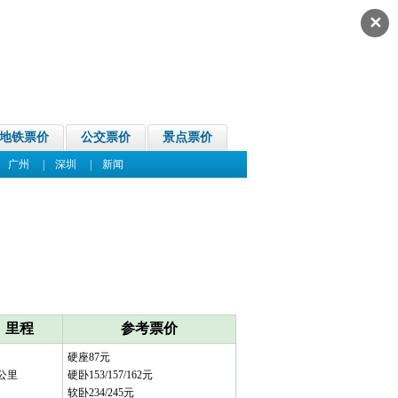
✕
地铁票价
公交票价
景点票价
|
广州
|
深圳
|
新闻
里程
参考票价
硬座87元
9公里
硬卧153/157/162元
软卧234/245元