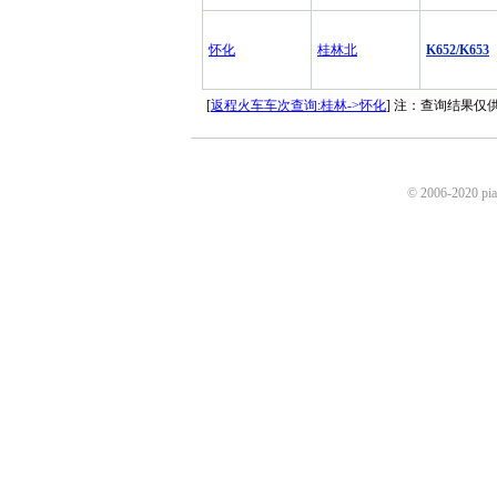
怀化
桂林北
K652/K653
[
返程火车车次查询:桂林->怀化
] 注：查询结果
© 2006-2020 p