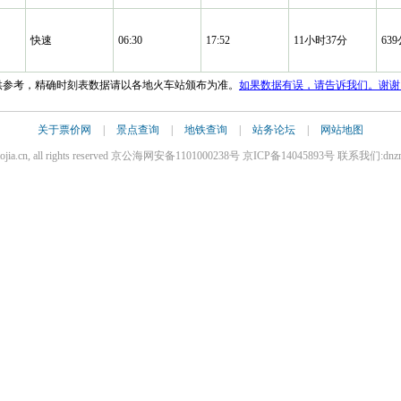
快速
06:30
17:52
11小时37分
63
仅供参考，精确时刻表数据请以各地火车站颁布为准。
如果数据有误，请告诉我们。谢谢
关于票价网
|
景点查询
|
地铁查询
|
站务论坛
|
网站地图
iaojia.cn, all rights reserved 京公海网安备1101000238号 京ICP备14045893号 联系我们:dnz