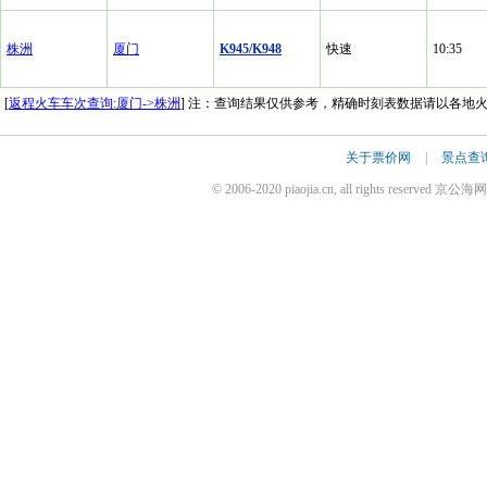
株洲
厦门
K945/K948
快速
10:35
[
返程火车车次查询:厦门->株洲
] 注：查询结果仅供参考，精确时刻表数据请以各地
关于票价网
|
景点查
© 2006-2020 piaojia.cn, all rights reserv