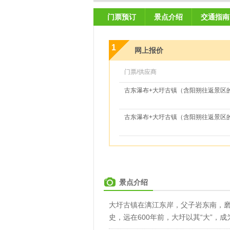
门票预订
景点介绍
交通指南
1
网上报价
门票/供应商
古东瀑布+大圩古镇（含阳朔往返景区
古东瀑布+大圩古镇（含阳朔往返景区
景点介绍
大圩古镇在漓江东岸，父子岩东南，磨
史，远在600年前，大圩以其“大”