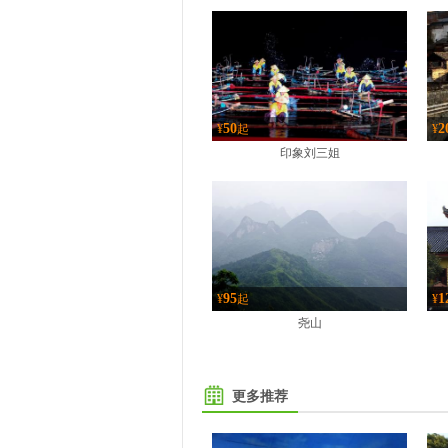
50
2
¥
起
¥
印象刘三姐
95
1
¥
起
¥
尧山
更多推荐