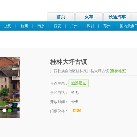
首页
火车
长途汽车
|
上海
|
杭州
|
南京
|
西安
|
广州
|
深圳
|
苏州
|
国内景点
镇
桂林大圩古镇
广西壮族自治区桂林灵川县大圩古镇
[查看地图]
旅游景点
景点主题：
景区电话：
暂无
开放时间：
全天
¥180
门票价格：