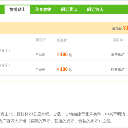
旅游贴士
美食购物
附近景点
附近酒店
¥
最低价:
票面价
优惠价
供应商
的专车）
180
¥
¥
128
阳朔旅游
起
的专车）
180
¥
¥
168
桂林旅游
起
盘山北，距桂林23公里水程。史载，古镇始建于北宋初年，中兴于明清
，成为广西四大圩镇（宾阳的芦圩、苍梧的戎圩、贵县的桥圩）之最。