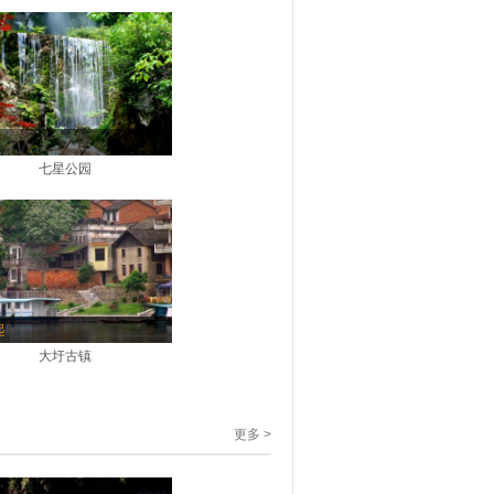
七星公园
起
大圩古镇
更多 >