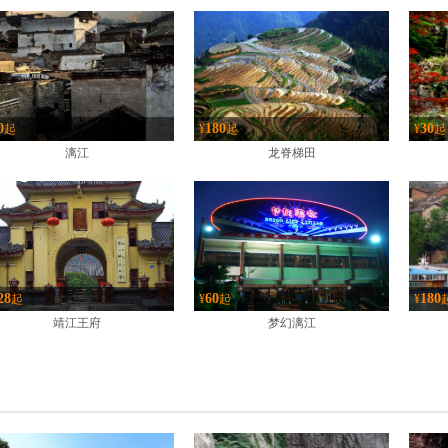
0
180
30
起
¥
起
¥
起
漓江
龙脊梯田
28
60
180
起
¥
起
¥
靖江王府
梦幻漓江