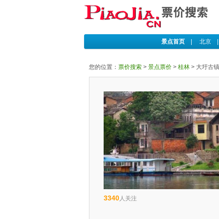
景点首页
|
北京
您的位置：
票价搜索
>
景点票价
>
桂林
>
大圩古
3340
人关注