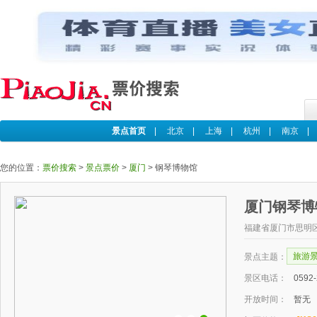
景点首页
|
北京
|
上海
|
杭州
|
南京
您的位置：
票价搜索
>
景点票价
>
厦门
>
钢琴博物馆
厦门钢琴博
福建省厦门市思明
旅游
景点主题：
景区电话：
0592
开放时间：
暂无