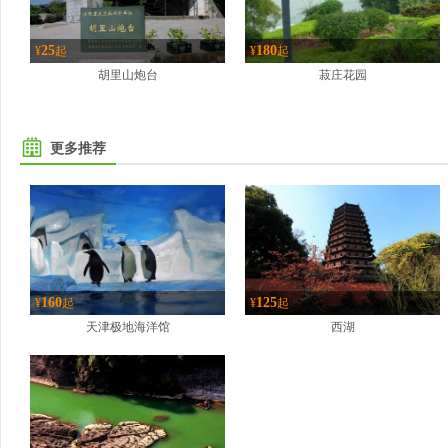
25
180
¥
起
¥
起
胡里山炮台
菽庄花园
更多推荐
160
125
¥
起
¥
起
天津极地海洋馆
西湖