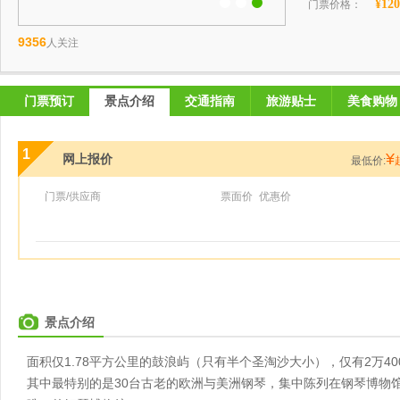
¥120
门票价格：
9356
人关注
门票预订
景点介绍
交通指南
旅游贴士
美食购物
1
¥
网上报价
最低价:
门票/供应商
票面价
优惠价
景点介绍
面积仅1.78平方公里的鼓浪屿（只有半个圣淘沙大小），仅有2万40
其中最特别的是30台古老的欧洲与美洲钢琴，集中陈列在钢琴博物