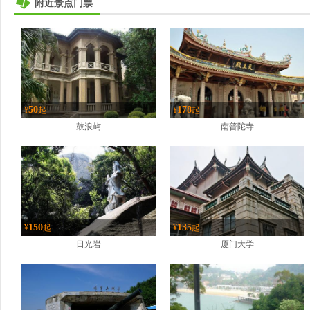
附近景点门票
50
178
¥
起
¥
起
鼓浪屿
南普陀寺
150
135
¥
起
¥
起
日光岩
厦门大学