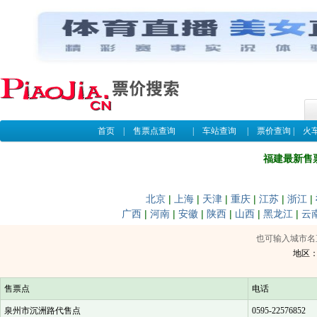
首页
|
售票点查询
|
车站查询
|
票价查询
|
火
福建最新售
北京
|
上海
|
天津
|
重庆
|
江苏
|
浙江
|
广西
|
河南
|
安徽
|
陕西
|
山西
|
黑龙江
|
云
也可输入城市名
地区
售票点
电话
泉州市沉洲路代售点
0595-22576852