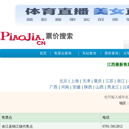
首页
|
售票点查询
|
车站查询
|
票价查询
|
火
江西最新售
北京
|
上海
|
天津
|
重庆
|
江苏
|
浙江
|
广西
|
河南
|
安徽
|
陕西
|
山西
|
黑龙江
|
云
也可输入城市名
地区
售票点
电话
余江县锦江镇代售点
0701-5812812