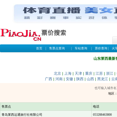
首页
|
售票点查询
|
车站查询
|
票价查询
|
火
山东莱西最新
北京
|
上海
|
天津
|
重庆
|
江苏
|
浙江
|
广西
|
河南
|
安徽
|
陕西
|
山西
|
黑龙江
|
云
也可输入城市名
地区
售票点
电话
青岛莱西运通旅行社有限公司
053288463800