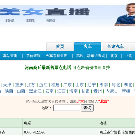
首页
火车
长途汽车
|
车站查询
|
票价查询
|
火车票预售期
|
高铁、动车组查询
|
北京
|
上海
河南商丘最新售票点电话
:可点击省份快速查找
|
天津
|
重庆
|
江苏
|
浙江
|
福建
|
广东
|
山东
|
辽宁
|
湖南
|
河北
|
湖北
徽
|
陕西
|
山西
|
黑龙江
|
云南
|
江西
|
海南
|
甘肃
|
贵州
|
内蒙古
|
新疆
|
也可输入城市名直接查询，如果
北京
只需输入
"北京"
地区：
电话
地址
售点
0370-7822696
商丘市宁陵县信陵西路