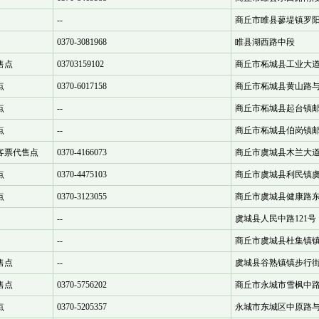
--
商丘市睢县蓼堤镇罗阳
0370-3081968
睢县湖西路中段
售点
03703159102
商丘市柘城县工业大道
点
0370-6017158
商丘市柘城县黄山路
点
--
商丘市柘城县起台镇
点
--
商丘市柘城县伯岗镇
客票代售点
0370-4166073
商丘市虞城县木兰大道1
点
0370-4475103
商丘市虞城县利民镇虞
点
0370-3123055
商丘市虞城县健康路东
--
虞城县人民中路121号
--
商丘市虞城县杜集镇
售点
--
虞城县谷熟镇镇步行街
售点
0370-5756202
商丘市永城市雪枫中路
点
0370-5205357
永城市东城区中原路