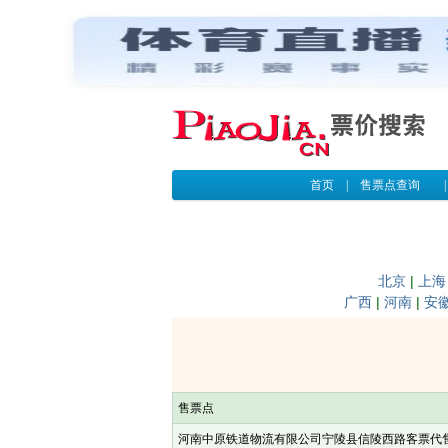
首页
|
售票点查询
北京
|
上海
广西
|
河南
|
安
售票点
河南中原铁道物流有限公司宁陵县信陵西路客票代