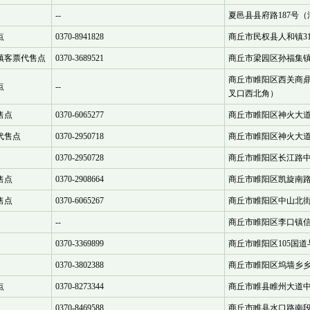
--
夏邑县县府路187号
点
0370-8941828
商丘市民权县人和镇3
镇客票代售点
0370-3689521
商丘市梁园区孙福集镇
商丘市睢阳区西关商
点
--
叉口西北角）
售点
0370-6065277
商丘市睢阳区神火大道
代售点
0370-2950718
商丘市睢阳区神火大道
0370-2950728
商丘市睢阳区长江路
售点
0370-2908664
商丘市睢阳区凯旋南路1
售点
0370-6065267
商丘市睢阳区中山北街
--
商丘市睢阳区李口镇信
0370-3369899
商丘市睢阳区105国道
0370-3802388
商丘市睢阳区坞墙乡乡
点
0370-8273344
商丘市睢县睢州大道中
0370-8469588
商丘市睢县水口路南