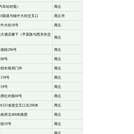
（汽车站对面）
商丘
10国道与镇中大街交叉口
商丘市
中大街18号
商丘
鼎大酒店楼下（平原路与西关街交
商丘
南段296号
商丘
68号
商丘
中段长线局门外
商丘
59号
商丘
19号
商丘
用社对面69号
商丘
与325省道交叉口北200米
商丘
政府北400米路西
商丘
段19号
商丘
段
商丘