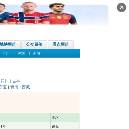
✕
地铁票价
公交票价
景点票价
|
广州
|
深圳
|
新闻
|
四川
|
吉林
宁夏
|
青海
|
西藏
地区
1号
商丘