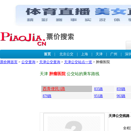
首页
|
北京公交
|
上海
|
天津
|
广州
|
深
票价网首页
>
公交查询
>
天津公交查询
>
天津公交站点一览
> 肿瘤医院
天津
肿瘤医院
公交站的乘车路线
西青便民1路
835路
859路
879路
951路
963路
天津公交线路 -
全程