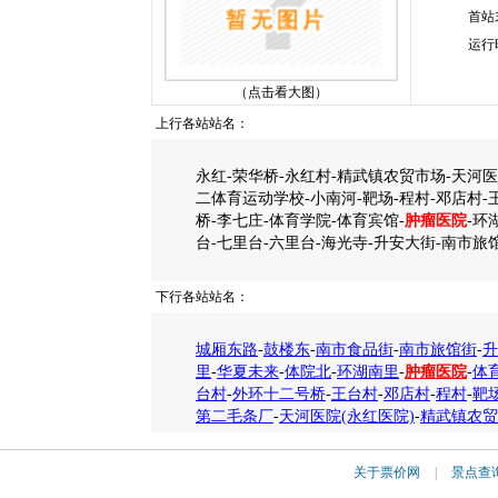
首站
运行
（点击看大图）
上行各站站名：
永红-荣华桥-永红村-精武镇农贸市场-天河医
二体育运动学校-小南河-靶场-程村-邓店村-
桥-李七庄-体育学院-体育宾馆-
肿瘤医院
-环
台-七里台-六里台-海光寺-升安大街-南市旅
下行各站站名：
城厢东路
-
鼓楼东
-
南市食品街
-
南市旅馆街
-
升
里
-
华夏未来
-
体院北
-
环湖南里
-
肿瘤医院
-
体
台村
-
外环十二号桥
-
王台村
-
邓店村
-
程村
-
靶
第二毛条厂
-
天河医院(永红医院)
-
精武镇农贸
关于票价网
|
景点查