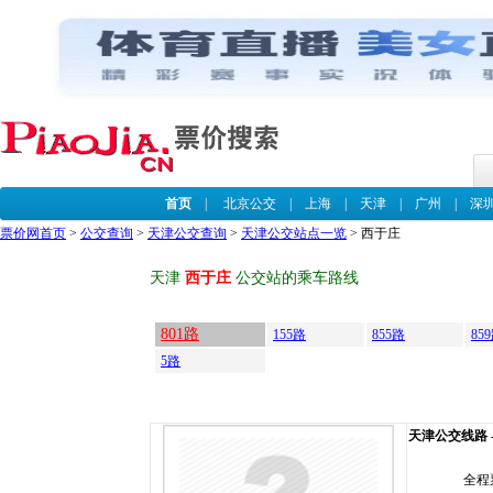
首页
|
北京公交
|
上海
|
天津
|
广州
|
深
票价网首页
>
公交查询
>
天津公交查询
>
天津公交站点一览
> 西于庄
天津
西于庄
公交站的乘车路线
801路
155路
855路
85
5路
天津公交线路 --
全程