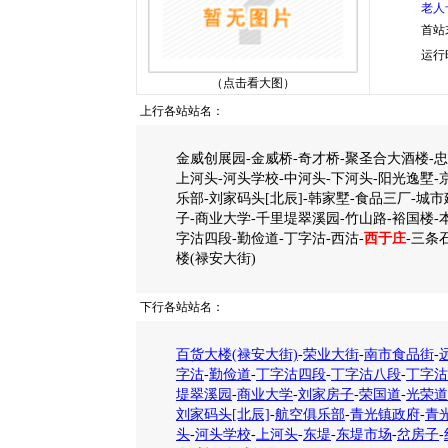
老人
首站
运行
（点击看大图）
上行各站站名：
金威创展园-金威桥-奇才桥-聚圣合大酒楼-忠
上河头-河头学校-中河头-下河头-阳光逸墅-
乐部-刘家码头[北辰]-韩家墅-食品三厂-城
子-商业大学-千里堤翠溪园-竹山路-裕国楼-
字沽四段-勤俭道-丁字沽-西沽-
西于庄
-三条
楼(禄安大街)
下行各站站名：
百货大楼(禄安大街)
-
荣业大街
-
南市食品街
-
字沽
-
勤俭道
-
丁字沽四段
-
丁字沽八段
-
丁字沽
堤翠溪园
-
商业大学
-
刘家房子
-
荣国道
-
光荣道
刘家码头[北辰]
-
航空俱乐部
-
青光镇政府
-
青
头
-
河头学校
-
上河头
-
东堤
-
东堤市场
-
岔房子
-