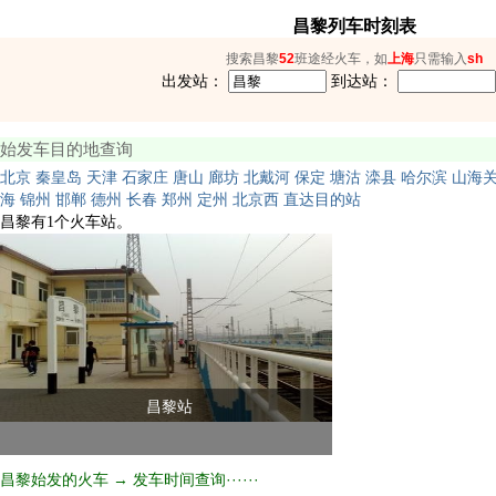
昌黎列车时刻表
搜索昌黎
52
班途经火车，如
上海
只需输入
sh
出发站：
到达站：
始发车目的地查询
北京
秦皇岛
天津
石家庄
唐山
廊坊
北戴河
保定
塘沽
滦县
哈尔滨
山海
海
锦州
邯郸
德州
长春
郑州
定州
北京西
直达目的站
昌黎有1个火车站。
昌黎站
昌黎始发的火车 → 发车时间查询······