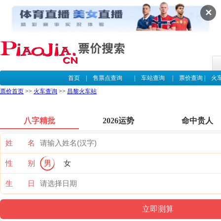
✕
首页
|
售票点查询
|
车站查询
|
票价查询
|
火
票价首页
>>
火车查询
>>
昌黎火车站
八字精批
2026运势
命中贵人
姓 名
性 别
男
女
生 日