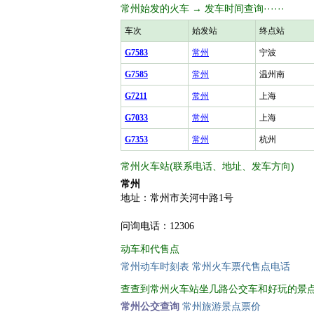
常州始发的火车 → 发车时间查询······
车次
始发站
终点站
G7583
常州
宁波
G7585
常州
温州南
G7211
常州
上海
G7033
常州
上海
G7353
常州
杭州
常州火车站(联系电话、地址、发车方向)
常州
地址：常州市关河中路1号
问询电话：12306
动车和代售点
常州动车时刻表
常州火车票代售点电话
查查到常州火车站坐几路公交车和好玩的景
常州公交查询
常州旅游景点票价