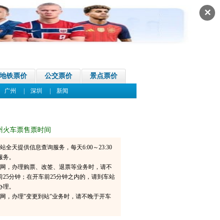
✕
地铁票价
公交票价
景点票价
|
广州
|
深圳
|
新闻
州火车票售票时间
6网站全天提供信息查询服务，每天6:00～23:30
服务。
06官网，办理购票、改签、退票等业务时，请不
前25分钟；在开车前25分钟之内的，请到车站
办理。
6官网，办理"变更到站"业务时，请不晚于开车
。