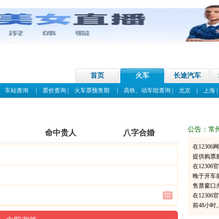
首页
火车
长途汽车
|
车站查询
|
票价查询
|
火车票预售期
|
高铁、动车组查询
|
北京
|
上海
公告：常
命中贵人
八字合婚
在1230
提供购票
在123
晚于开车
售票窗口
在1230
前48小时