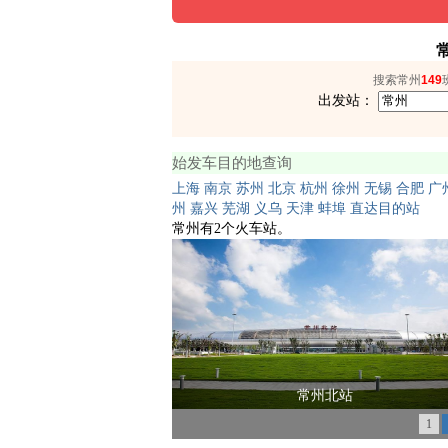
搜索常州
149
出发站：
始发车目的地查询
上海
南京
苏州
北京
杭州
徐州
无锡
合肥
广
州
嘉兴
芜湖
义乌
天津
蚌埠
直达目的站
常州有2个火车站。
常州北站
1