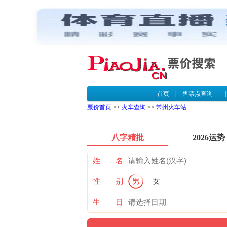
首页
|
售票点查询
票价首页
>>
火车查询
>>
常州火车站
八字精批
2026运势
姓 名
性 别
男
女
生 日