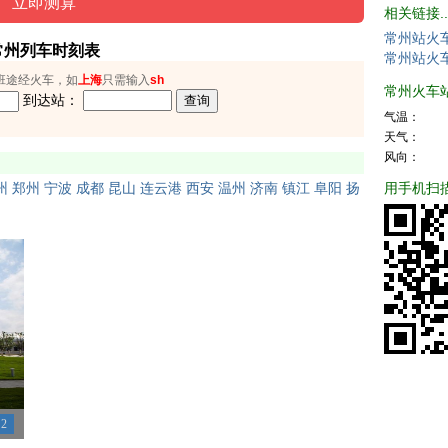
相关链接..
常州站火
常州列车时刻表
常州站火
班途经火车，如
上海
只需输入
sh
常州火车站天
到达站：
气温：
天气：
风向：
用手机扫
州
郑州
宁波
成都
昆山
连云港
西安
温州
济南
镇江
阜阳
扬
2