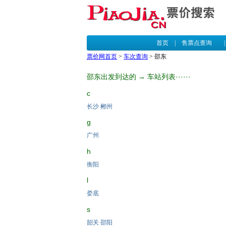
首页
|
售票点查询
票价网首页
>
车次查询
> 邵东
邵东出发到达的 → 车站列表······
c
长沙
郴州
g
广州
h
衡阳
l
娄底
s
韶关
邵阳