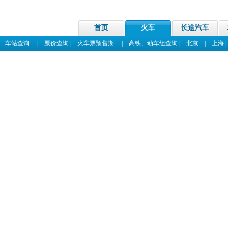
首页
火车
长途汽车
|
车站查询
|
票价查询
|
火车票预售期
|
高铁、动车组查询
|
北京
|
上海