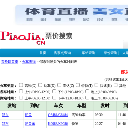
首页
|
售票点查询
|
车站查询
|
票价查询
|
火
票价网首页
>
火车查询
> 邵东到韶关的火车时刻表
邵
(共筛选出
2
班火
火车类型：
高铁(G)
动车(D)
直达(Z)
特快(T)
快速(K)
其他
发车时间：
上午(06:00-12:00)
下午(12:00-18:00)
晚上(18:00-06:00)
到站时间：
上午(06:00-12:00)
下午(12:00-18:00)
晚上(18:00-06:00))
发站
到站
车次
车型
发时
到
邵东
韶关
G6481/G6484
高速动车
08:30
11:46
邵东
韶关东
K9083/K9086
快速
20:27
04:46