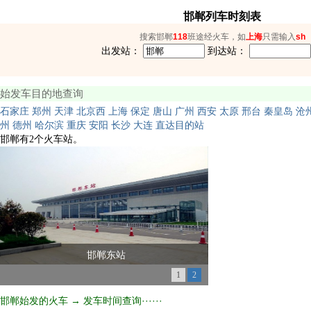
邯郸列车时刻表
搜索邯郸
118
班途经火车，如
上海
只需输入
sh
出发站：
到达站：
始发车目的地查询
石家庄
郑州
天津
北京西
上海
保定
唐山
广州
西安
太原
邢台
秦皇岛
沧
州
德州
哈尔滨
重庆
安阳
长沙
大连
直达目的站
邯郸有2个火车站。
邯郸东站
1
2
邯郸始发的火车 → 发车时间查询······