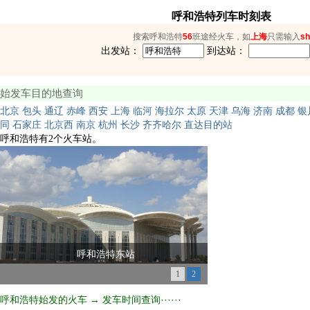
呼和浩特列车时刻表
搜索呼和浩特
56
班途经火车，如
上海
只需输入
sh
出发站：
到达站：
始发车目的地查询
北京
包头
通辽
赤峰
西安
上海
临河
海拉尔
太原
天津
乌海
济南
成都
银
同
石家庄
北京西
南京
杭州
长沙
齐齐哈尔
直达目的站
呼和浩特有2个火车站。
呼和浩特东站
1
2
呼和浩特始发的火车 → 发车时间查询······