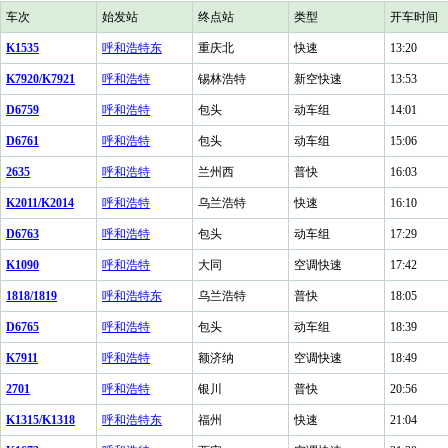
车次
始发站
终点站
类型
开车时间
K1535
呼和浩特东
重庆北
快速
13:20
K7920/K7921
呼和浩特
锡林浩特
新空快速
13:53
D6759
呼和浩特
包头
动车组
14:01
D6761
呼和浩特
包头
动车组
15:06
2635
呼和浩特
兰州西
普快
16:03
K2011/K2014
呼和浩特
乌兰浩特
快速
16:10
D6763
呼和浩特
包头
动车组
17:29
K1090
呼和浩特
大同
空调快速
17:42
1818/1819
呼和浩特东
乌兰浩特
普快
18:05
D6765
呼和浩特
包头
动车组
18:39
K7911
呼和浩特
额济纳
空调快速
18:49
2701
呼和浩特
银川
普快
20:56
K1315/K1318
呼和浩特东
福州
快速
21:04