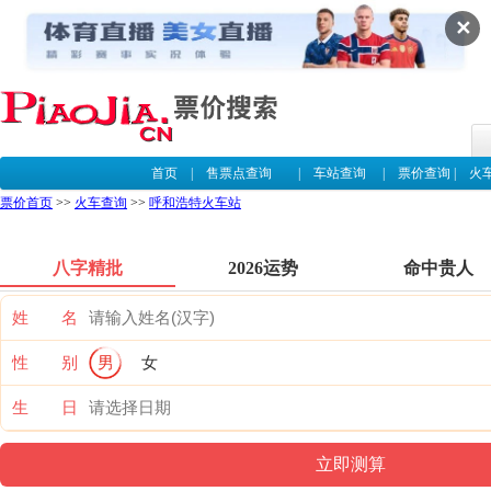
✕
首页
|
售票点查询
|
车站查询
|
票价查询
|
火
票价首页
>>
火车查询
>>
呼和浩特火车站
八字精批
2026运势
命中贵人
姓 名
性 别
男
女
生 日