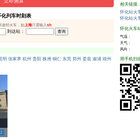
相关链接..
怀化站火
怀化列车时刻表
怀化站火
班途经火车，如
上海
只需输入
sh
怀化火车站天
到达站：
气温：
天气：
风向：
用手机扫
昆明
张家界
杭州
贵阳
株洲
铜仁
东莞
郑州
娄底
溆浦
靖州
2