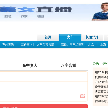
首页
火车
长途汽车
|
车站查询
|
票价查询
|
火车票预售期
|
高铁、动车组查询
|
北京
|
上海
公告：怀
命中贵人
八字合婚
在1230
提供购票
在123
晚于开车
售票窗口
在1230
前48小时