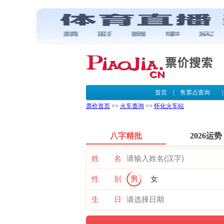
首页
|
售票点查询
票价首页
>>
火车查询
>>
怀化火车站
八字精批
2026运势
姓 名
性 别
男
女
生 日