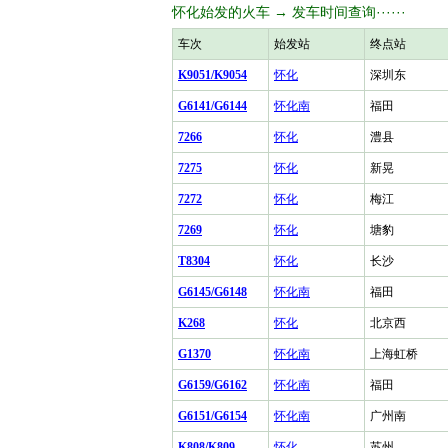
怀化始发的火车 → 发车时间查询······
车次
始发站
终点站
K9051/K9054
怀化
深圳东
G6141/G6144
怀化南
福田
7266
怀化
澧县
7275
怀化
新晃
7272
怀化
梅江
7269
怀化
塘豹
T8304
怀化
长沙
G6145/G6148
怀化南
福田
K268
怀化
北京西
G1370
怀化南
上海虹桥
G6159/G6162
怀化南
福田
G6151/G6154
怀化南
广州南
K808/K809
怀化
苏州