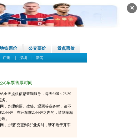
✕
地铁票价
公交票价
景点票价
|
广州
|
深圳
|
新闻
化火车票售票时间
6网站全天提供信息查询服务，每天6:00～23:30
服务。
06官网，办理购票、改签、退票等业务时，请不
前25分钟；在开车前25分钟之内的，请到车站
办理。
6官网，办理"变更到站"业务时，请不晚于开车
。