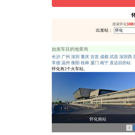
搜索怀化
108
出发站：
始发车目的地查询
长沙
广州
深圳
重庆
吉首
成都
武昌
深圳西
常德
温州
衡阳
桂林
厦门
南宁
直达目的站
怀化有2个火车站。
怀化南站
1