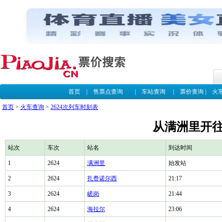
首页
|
售票点查询
|
车站查询
|
票价查询
|
火
首页
>
火车查询
>
2624次列车时刻表
从满洲里开往
站次
车次
站名
到达时间
1
2624
满洲里
始发站
2
2624
扎赉诺尔西
21:17
3
2624
嵯岗
21:44
4
2624
海拉尔
23:06