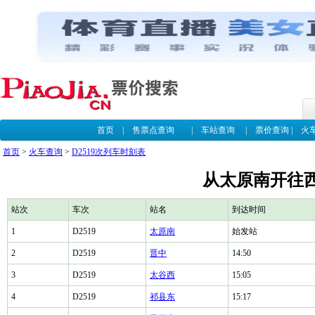
首页
|
售票点查询
|
车站查询
|
票价查询
|
火
首页
>
火车查询
>
D2519次列车时刻表
从太原南开往西
站次
车次
站名
到达时间
1
D2519
太原南
始发站
2
D2519
晋中
14:50
3
D2519
太谷西
15:05
4
D2519
祁县东
15:17