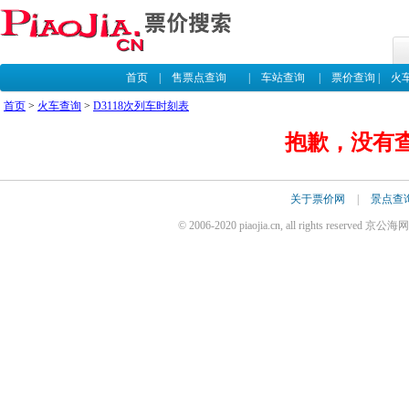
首页
|
售票点查询
|
车站查询
|
票价查询
|
火
首页
>
火车查询
>
D3118次列车时刻表
抱歉，没有查
关于票价网
|
景点查
© 2006-2020 piaojia.cn, all rights reserv