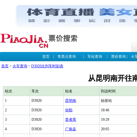
首页
|
售票点查询
|
车站查询
|
票价查询
|
火
首页
>
火车查询
>
D3920次列车时刻表
从昆明南开往南
站次
车次
站名
到达时间
1
D3920
昆明南
始发站
2
D3920
弥勒
18:46
3
D3920
普者黑
19:29
4
D3920
广南县
20:05