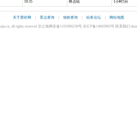
19:35
终点站
1小时5分
关于票价网
|
景点查询
|
地铁查询
|
站务论坛
|
网站地图
iaojia.cn, all rights reserved 京公海网安备1101000238号 京ICP备14045893号 联系我们:dnz