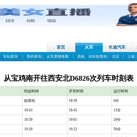
首页
火车
长途汽车
|
车站查询
|
票价查询
|
火车票预售期
|
高铁、动车组查询
|
北京
|
上海
从宝鸡南开往西安北D6826次列车时刻表
到达时间
开车时间
运行时间
始发站
18:30
0分
18:43
18:45
13分
18:59
19:01
29分
19:20
19:22
50分