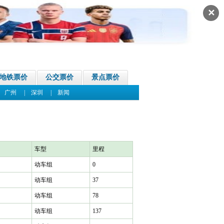
✕
地铁票价
公交票价
景点票价
|
广州
|
深圳
|
新闻
车型
里程
动车组
0
动车组
37
动车组
78
动车组
137