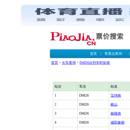
首页
|
售票点查询
首页
>
火车查询
>
D6826次列车时刻表
站次
车次
站名
1
D6826
宝鸡南
2
D6826
岐山
3
D6826
杨陵南
4
D6826
咸阳秦都