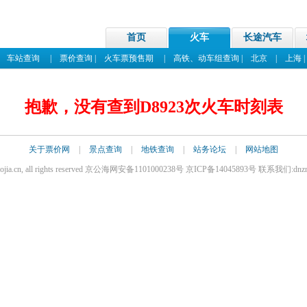
首页
火车
长途汽车
|
车站查询
|
票价查询
|
火车票预售期
|
高铁、动车组查询
|
北京
|
上海
抱歉，没有查到D8923次火车时刻表
关于票价网
|
景点查询
|
地铁查询
|
站务论坛
|
网站地图
iaojia.cn, all rights reserved 京公海网安备1101000238号 京ICP备14045893号 联系我们:dnz