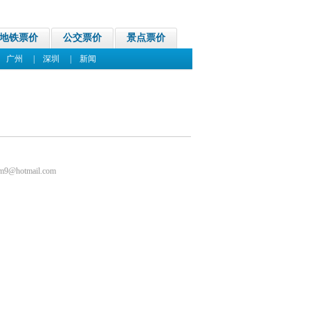
地铁票价
公交票价
景点票价
|
广州
|
深圳
|
新闻
m9@hotmail.com