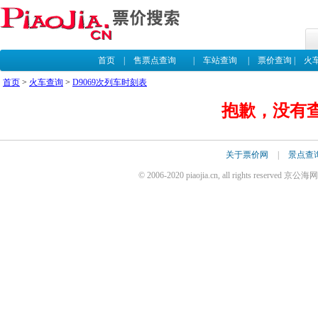
首页
|
售票点查询
|
车站查询
|
票价查询
|
火
首页
>
火车查询
>
D9069次列车时刻表
抱歉，没有查
关于票价网
|
景点查
© 2006-2020 piaojia.cn, all rights reserv